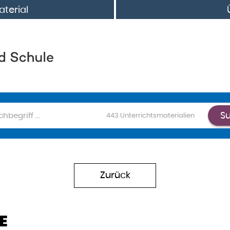
terial
S
chen
443
Unterrichtsmaterialien
Zurück
E