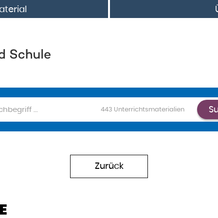
terial
S
chen
443
Unterrichtsmaterialien
Zurück
E