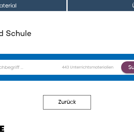
terial
S
chen
443
Unterrichtsmaterialien
Zurück
E