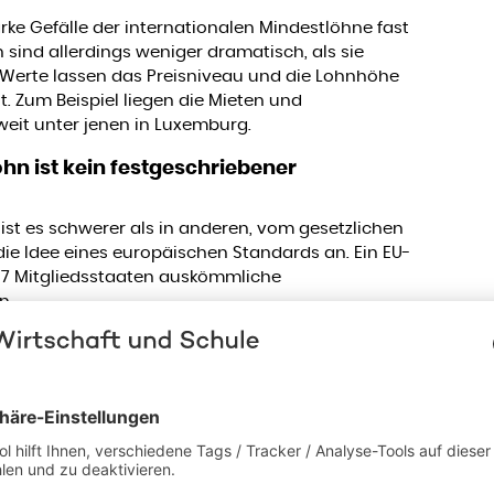
arke Gefälle der internationalen Mindestlöhne fast
 sind allerdings weniger dramatisch, als sie
 Werte lassen das Preisniveau und die Lohnhöhe
. Zum Beispiel liegen die Mieten und
weit unter jenen in Luxemburg.
hn ist kein festgeschriebener
ist es schwerer als in anderen, vom gesetzlichen
 die Idee eines europäischen Standards an. Ein EU-
n 27 Mitgliedsstaaten auskömmliche
n.
d, der in Bulgarien eben noch 2 Euro die Stunde
Euro stündlich vergütet werden soll? Nein. Denn
lohn steckt kein festgeschriebener Euro- oder
0 Prozent des nationalen Bruttomedianlohns pro
schreibt dabei genau jenen Stundenlohn, bei
ehmer eines Landes weniger und die andere Hälfte