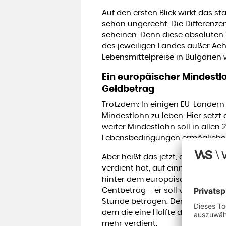
Auf den ersten Blick wirkt das st
schon ungerecht. Die Differenzen
scheinen: Denn diese absoluten
des jeweiligen Landes außer Acht
Lebensmittelpreise in Bulgarien 
Ein europäischer Mindestlo
Geldbetrag
Trotzdem: In einigen EU-Ländern 
Mindestlohn zu leben. Hier setzt
weiter Mindestlohn soll in alle
Lebensbedingungen ermögliche
Aber heißt das jetzt, dass jeman
verdient hat, auf einmal mit 12 
hinter dem europäischen Mindest
Centbetrag – er soll vielmehr 6
Stunde betragen. Der Median be
dem die eine Hälfte der Arbeitn
mehr verdient.