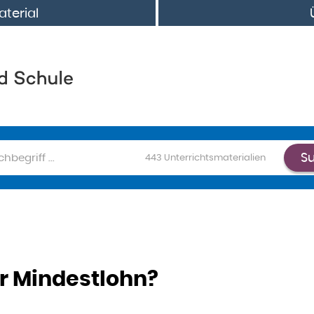
terial
S
chen
443
Unterrichtsmaterialien
r Mindestlohn?