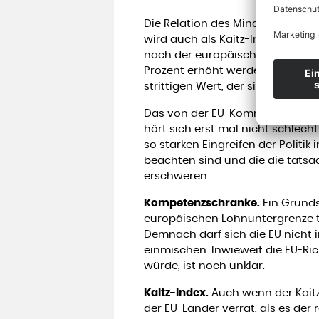
Die Relation des Mindestlohns z
wird auch als Kaitz-Index bezei
nach der europäischen Idee – ei
Prozent erhöht werden und läge 
strittigen Wert, der sich auch i
Das von der EU-Kommission anges
hört sich erst mal nicht schlecht
so starken Eingreifen der Politik
beachten sind und die die tats
erschweren.
Kompetenzschranke.
Ein Grunds
europäischen Lohnuntergrenze t
Demnach darf sich die EU nicht i
einmischen. Inwieweit die EU-Ri
würde, ist noch unklar.
Kaitz-Index.
Auch wenn der Kait
der EU-Länder verrät, als es der