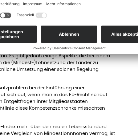
um Bruttomedianlohn eines Vollzeitbeschäftigten
chnet. In Deutschland müsste der Mindestlohn
nem Kaitz-Index von 60 Prozent – um rund 25
heute bei gut 12 Euro – also gerade bei dem
m Koalitionsvertrag der Ampel wiederfindet.
trebte Ziel eines einheitlichen Mindestlohns
 an. Es gibt jedoch einige Aspekte, die bei einem
 in die (Mindest-)Lohnsetzung der Länder zu
ächliche Umsetzung einer solchen Regelung
atzproblem bei der Einführung einer
ut sich auf, wenn man in das EU-Recht schaut.
n Entgeltfragen ihrer Mitgliedsstaaten
chtlinie diese Kompetenzschranke missachten
z-Index mehr über den realen Lebensstandard
 reine Vergleich von Mindestlohnhöhen vermag, ist