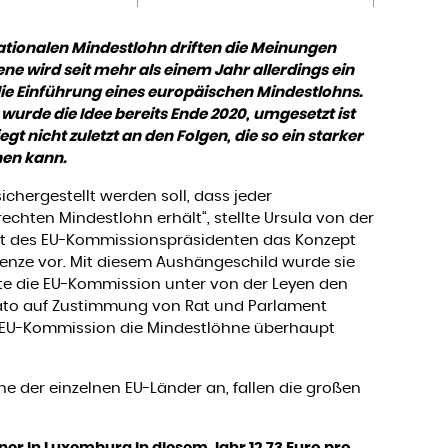
ationalen Mindestlohn driften die Meinungen
ne wird seit mehr als einem Jahr allerdings ein
: die Einführung eines europäischen Mindestlohns.
 wurde die Idee bereits Ende 2020, umgesetzt ist
iegt nicht zuletzt an den Folgen, die so ein starker
ehen kann.
ichergestellt werden soll, dass jeder
echten Mindestlohn erhält“, stellte Ursula von der
 des EU-Kommissionspräsidenten das Konzept
enze vor. Mit diesem Aushängeschild wurde sie
egte die EU-Kommission unter von der Leyen den
 dato auf Zustimmung von Rat und Parlament
 EU-Kommission die Mindestlöhne überhaupt
e der einzelnen EU-Länder an, fallen die großen
er in Luxemburg in diesem Jahr 12,73 Euro pro