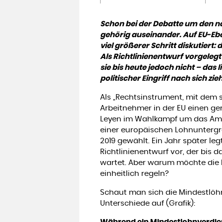
Schon bei der Debatte um den n
gehörig auseinander. Auf EU-Ebe
viel größerer Schritt diskutiert
Als Richtlinienentwurf vorgelegt
sie bis heute jedoch nicht – das l
politischer Eingriff nach sich zi
Als „Rechtsinstrument, mit dem s
Arbeitnehmer in der EU einen ger
Leyen im Wahlkampf um das Amt
einer europäischen Lohnuntergr
2019 gewählt. Ein Jahr später l
Richtlinienentwurf vor, der bis
wartet. Aber warum möchte die
einheitlich regeln?
Schaut man sich die Mindestlöhn
Unterschiede auf (Grafik):
Während ein Mindestlohnverdien