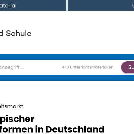
terial
S
chen
443
Unterrichtsmaterialien
eitsmarkt
ypischer
formen in Deutschland