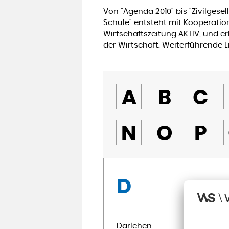
Von "Agenda 2010" bis "Zivilgesel
Schule" entsteht mit Kooperation
Wirtschaftszeitung AKTIV, und er
der Wirtschaft. Weiterführende 
A
B
C
N
O
P
D
Darlehen