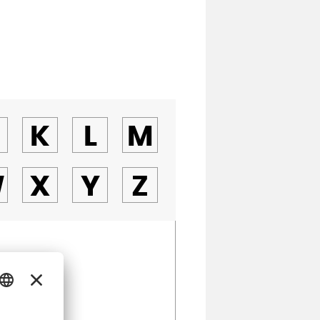
K
L
M
W
X
Y
Z