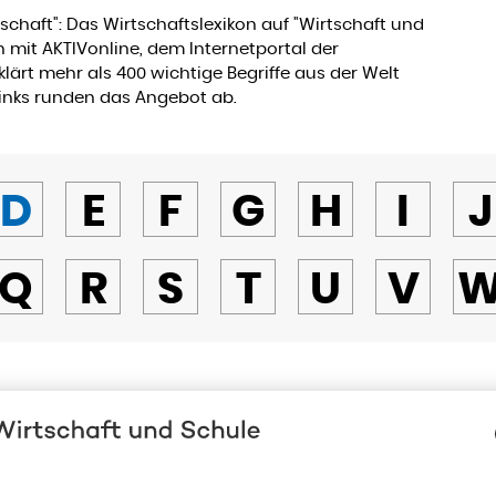
lschaft": Das Wirtschaftslexikon auf "Wirtschaft und
 mit AKTIVonline, dem Internetportal der
klärt mehr als 400 wichtige Begriffe aus der Welt
Links runden das Angebot ab.
D
E
F
G
H
I
J
Q
R
S
T
U
V