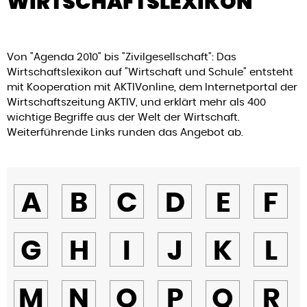
WIRTSCHAFTSLEXIKON
Von "Agenda 2010" bis "Zivilgesellschaft": Das
Wirtschaftslexikon auf "Wirtschaft und Schule" entsteht
mit Kooperation mit AKTIVonline, dem Internetportal der
Wirtschaftszeitung AKTIV, und erklärt mehr als 400
wichtige Begriffe aus der Welt der Wirtschaft.
Weiterführende Links runden das Angebot ab.
A
B
C
D
E
F
G
H
I
J
K
L
M
N
O
P
Q
R