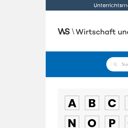
Unterrichtsma
Su
A
B
C
N
O
P