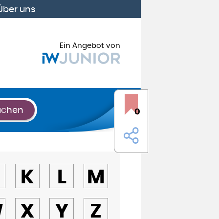
Über uns
Ein Angebot von
uchen
0
K
L
M
W
X
Y
Z