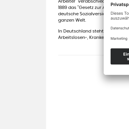
Arbeiter" verabschiedet, ein Jah
1889 das "Gesetz zur Alters- und
deutsche Sozialversicherung wur
ganzen Welt.
In Deutschland steht die Sozialv
Arbeitslosen-, Kranken-, Renten-,