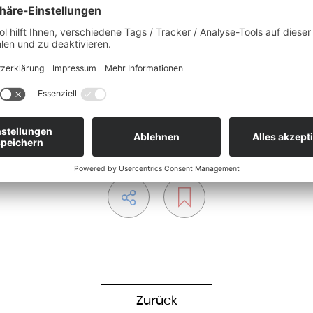
r später folgte das Unfallversicherungsgesetz und
 Invaliditätssicherung" (Rentenversicherung). Die
de zum Vorbild für ähnliche Systeme auf der
ersicherung derzeit auf den fünf Säulen
 Unfall- und Pflegeversicherung (seit 1995).
Zurück