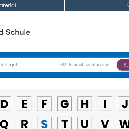
terial
S
chen
443
Unterrichtsmaterialien
D
E
F
G
H
I
J
Q
R
S
T
U
V