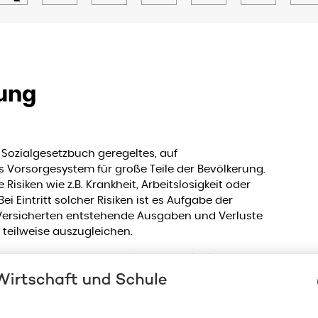
rung
m Sozialgesetzbuch geregeltes, auf
 Vorsorgesystem für große Teile der Bevölkerung.
e Risiken wie z.B. Krankheit, Arbeitslosigkeit oder
ei Eintritt solcher Risiken ist es Aufgabe der
 Versicherten entstehende Ausgaben und Verluste
teilweise auszugleichen.
chtiges Instrument staatlicher Sozialpolitik und
s Kaiser Wilhelm I. auf Initiative des damaligen
k mit der "Kaiserlichen Botschaft" den Grundstein
is das "Gesetz betr. die Krankenversicherung der